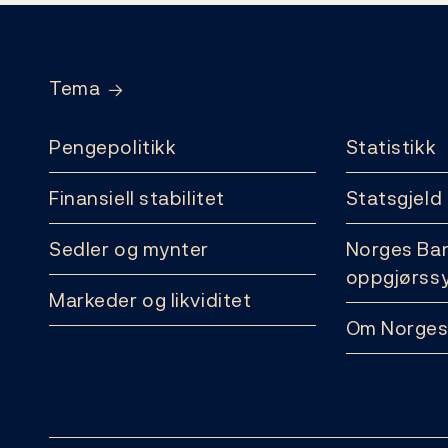
Footer
Tema
Pengepolitikk
Statistikk
Finansiell stabilitet
Statsgjeld
Sedler og mynter
Norges Ba
oppgjørss
Markeder og likviditet
Om Norges