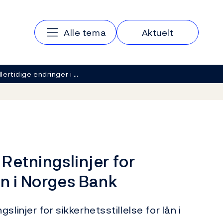
Hovedmeny
Alle tema
Aktuelt
lertidige endringer i …
 Retningslinjer for
lån i Norges Bank
linjer for sikkerhetsstillelse for lån i