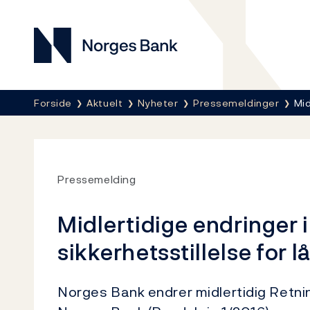
Norges Bank
Her er du nå:
Forside
Aktuelt
Nyheter
Pressemeldinger
Mid
Pressemelding
Midlertidige endringer i
sikkerhetsstillelse for 
Norges Bank endrer midlertidig Retnings