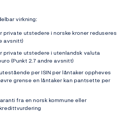
elbar virkning:
r private utstedere i norske kroner reduseres
e avsnitt)
r private utstedere i utenlandsk valuta
euro (Punkt 2.7 andre avsnitt)
utestående per ISIN per låntaker oppheves
en øvre grense en låntaker kan pantsette per
garanti fra en norsk kommune eller
kredittvurdering