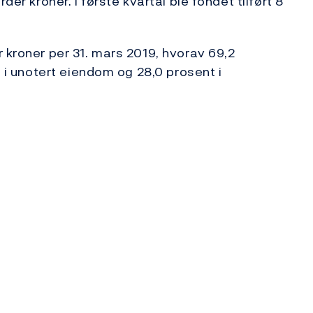
der kroner. I første kvartal ble fondet tilført 8
 kroner per 31. mars 2019, hvorav 69,2
t i unotert eiendom og 28,0 prosent i