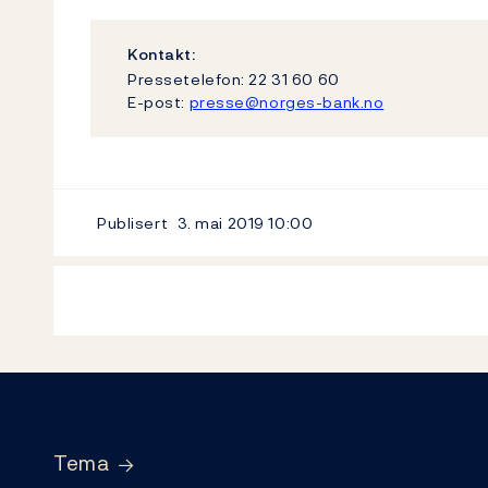
Kontakt:
Pressetelefon: 22 31 60 60
E-post:
presse@norges-bank.no
Publisert
3. mai 2019
10:00
Footer
Tema