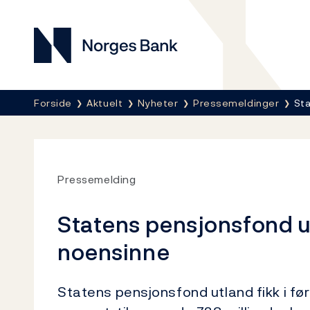
Norges Bank
Her er du nå:
Forside
Aktuelt
Nyheter
Pressemeldinger
Sta
Pressemelding
Statens pensjonsfond ut
noensinne
Statens pensjonsfond utland fikk i fø