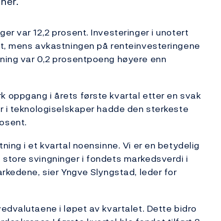
ner.
r var 12,2 prosent. Investeringer i unotert
nt, mens avkastningen på renteinvesteringene
tning var 0,2 prosentpoeng høyere enn
 oppgang i årets første kvartal etter en svak
r i teknologiselskaper hadde den sterkeste
osent.
ing i et kvartal noensinne. Vi er en betydelig
store svingninger i fondets markedsverdi i
arkedene, sier Yngve Slyngstad, leder for
edvalutaene i løpet av kvartalet. Dette bidro