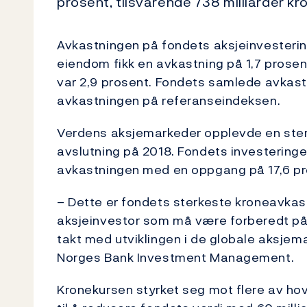
prosent, tilsvarende 738 milliarder kro
Avkastningen på fondets aksjeinvesteringe
eiendom fikk en avkastning på 1,7 prose
var 2,9 prosent. Fondets samlede avkas
avkastningen på referanseindeksen.
Verdens aksjemarkeder opplevde en sterk
avslutning på 2018. Fondets investeringe
avkastningen med en oppgang på 17,6 pr
– Dette er fondets sterkeste kroneavkastn
aksjeinvestor som må være forberedt på 
takt med utviklingen i de globale aksjem
Norges Bank Investment Management.
Kronekursen styrket seg mot flere av hov