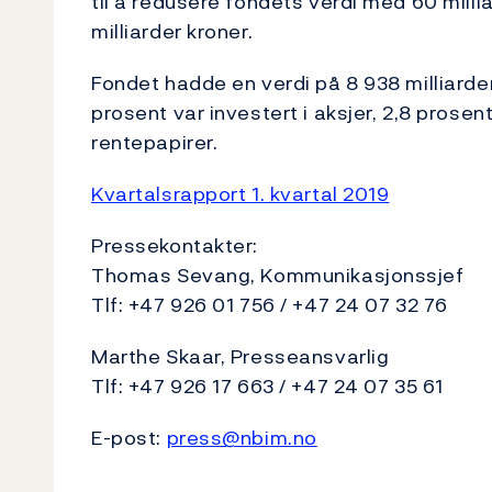
til å redusere fondets verdi med 60 milliar
milliarder kroner.
Fondet hadde en verdi på 8 938 milliarder
prosent var investert i aksjer, 2,8 prosen
rentepapirer.
Kvartalsrapport 1. kvartal 2019
Pressekontakter:
Thomas Sevang, Kommunikasjonssjef
Tlf: +47 926 01 756 / +47 24 07 32 76
Marthe Skaar, Presseansvarlig
Tlf: +47 926 17 663 / +47 24 07 35 61
E-post:
press@nbim.no