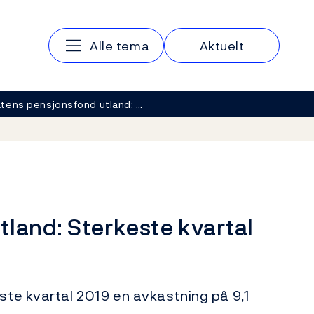
Hovedmeny
Alle tema
Aktuelt
tens pensjonsfond utland: …
land: Sterkeste kvartal
rste kvartal 2019 en avkastning på 9,1