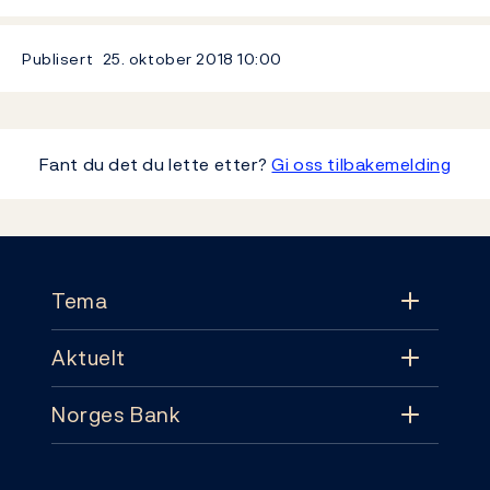
Publisert
25. oktober 2018
10:00
Fant du det du lette etter?
Gi oss tilbakemelding
Footer
Tema
Aktuelt
Tema
Norges Bank
Aktuelt
Pengepolitikk
Kontakt
Nyheter