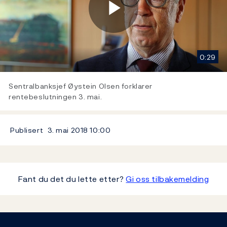
Play
0:29
Video
Sentralbanksjef Øystein Olsen forklarer
rentebeslutningen 3. mai.
Publisert
3. mai 2018
10:00
Fant du det du lette etter?
Gi oss tilbakemelding
Footer