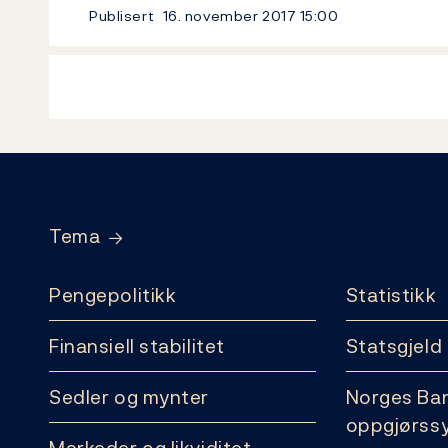
Publisert
16. november 2017
15:00
Footer
Tema
Pengepolitikk
Statistikk
Finansiell stabilitet
Statsgjeld
Sedler og mynter
Norges Ba
oppgjørss
Markeder og likviditet