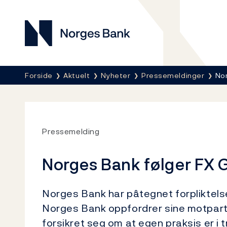
Norges Bank
Her er du nå:
Forside
Aktuelt
Nyheter
Pressemeldinger
Nor
Pressemelding
Norges Bank følger FX 
Norges Bank har påtegnet forpliktelsen
Norges Bank oppfordrer sine motparte
forsikret seg om at egen praksis er i 