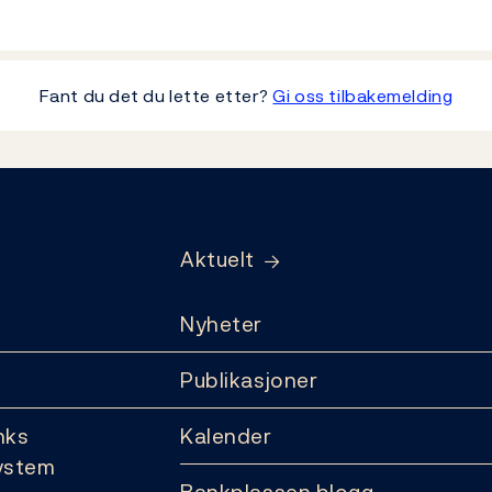
Fant du det du lette etter?
Gi oss tilbakemelding
Aktuelt
Nyheter
Publikasjoner
nks
Kalender
ystem
Bankplassen blogg