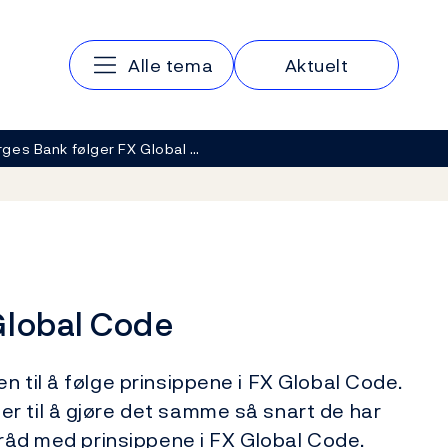
Hovedmeny
Alle tema
Aktuelt
ges Bank følger FX Global …
Global Code
 til å følge prinsippene i FX Global Code.
r til å gjøre det samme så snart de har
tråd med prinsippene i FX Global Code.