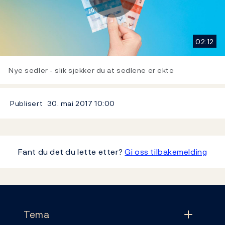
Play
02:12
Video
Nye sedler - slik sjekker du at sedlene er ekte
Publisert
30. mai 2017
10:00
Fant du det du lette etter?
Gi oss tilbakemelding
Footer
Tema