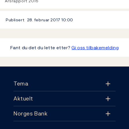
Årsrapport 2016
Publisert
28. februar 2017
10:00
Fant du det du lette etter?
Gi oss tilbakemelding
Footer
Tema
Aktuelt
Tema
Norges Bank
Aktuelt
Pengepolitikk