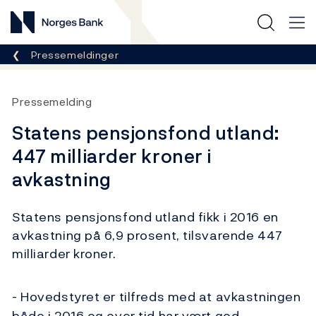
Norges Bank
Her er du nå:
Pressemeldinger
Pressemelding
Statens pensjonsfond utland:
447 milliarder kroner i
avkastning
Statens pensjonsfond utland fikk i 2016 en
avkastning på 6,9 prosent, tilsvarende 447
milliarder kroner.
- Hovedstyret er tilfreds med at avkastningen
både i 2016 og over tid har vært god.