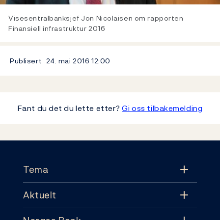
Video
Visesentralbanksjef Jon Nicolaisen om rapporten
Finansiell infrastruktur 2016
Publisert
24. mai 2016
12:00
Fant du det du lette etter?
Gi oss tilbakemelding
Footer
Tema
Aktuelt
Tema