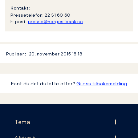
Kontakt:
Pressetelefon: 22 31 60 60
E-post:
presse@norges-bank.no
Publisert
20. november 2015
18:18
Fant du det du lette etter?
Gi oss tilbakemelding
Footer
Tema
Aktuelt