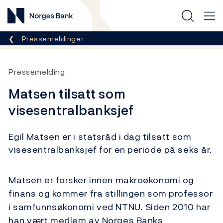
Norges Bank
Her er du nå:
Pressemeldinger
Pressemelding
Matsen tilsatt som
visesentralbanksjef
Egil Matsen er i statsråd i dag tilsatt som
visesentralbanksjef for en periode på seks år.
Matsen er forsker innen makroøkonomi og
finans og kommer fra stillingen som professor
i samfunnsøkonomi ved NTNU. Siden 2010 har
han vært medlem av Norges Banks