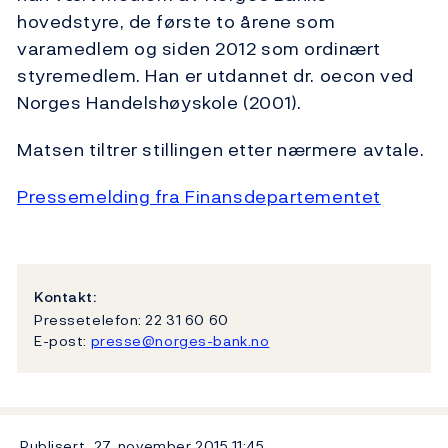
hovedstyre, de første to årene som
varamedlem og siden 2012 som ordinært
styremedlem. Han er utdannet dr. oecon ved
Norges Handelshøyskole (2001).
Matsen tiltrer stillingen
etter nærmere avtale
.
Pressemelding fra Finansdepartementet
Kontakt:
Pressetelefon: 22 31 60 60
E-post:
presse@norges-bank.no
Publisert
27. november 2015
11:45