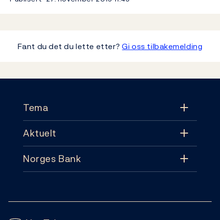
Fant du det du lette etter?
Gi oss tilbakemelding
Footer
Tema
Aktuelt
Tema
Norges Bank
Aktuelt
Pengepolitikk
Kontakt
Nyheter
Finansiell stabilitet
Følg oss:
Abonnement