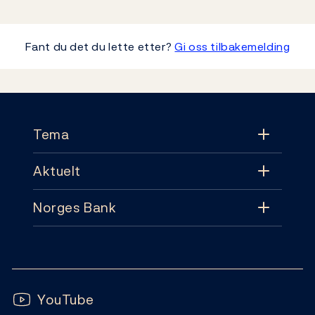
Fant du det du lette etter?
Gi oss tilbakemelding
Footer
Tema
Aktuelt
Tema
Norges Bank
Aktuelt
Pengepolitikk
Kontakt
Nyheter
Finansiell stabilitet
Følg oss:
Abonnement
Publikasjoner
YouTube
Sedler og mynter