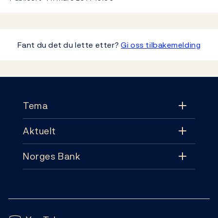
Fant du det du lette etter?
Gi oss tilbakemelding
Footer
Tema
Aktuelt
Tema
Norges Bank
Aktuelt
Pengepolitikk
Kontakt
Nyheter
Finansiell stabilitet
Følg oss:
Abonnement