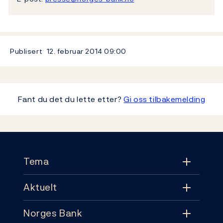
Publisert
12. februar 2014
09:00
Fant du det du lette etter?
Gi oss tilbakemelding
Footer
Tema
Aktuelt
Tema
Norges Bank
Aktuelt
Pengepolitikk