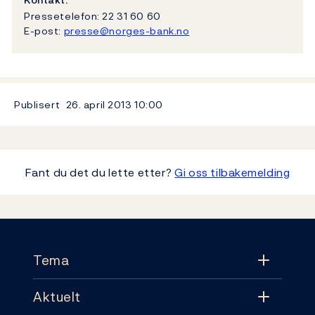
Pressetelefon: 22 31 60 60
E-post:
presse@norges-bank.no
Publisert
26. april 2013
10:00
Fant du det du lette etter?
Gi oss tilbakemelding
Footer
Tema
Aktuelt
Tema