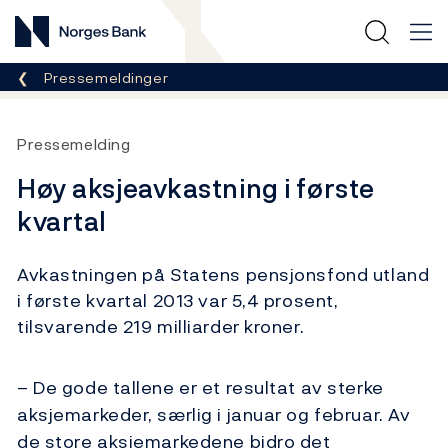
Norges Bank
Her er du nå:
Pressemeldinger
Pressemelding
Høy aksjeavkastning i første
kvartal
Avkastningen på Statens pensjonsfond utland
i første kvartal 2013 var 5,4 prosent,
tilsvarende 219 milliarder kroner.
– De gode tallene er et resultat av sterke
aksjemarkeder, særlig i januar og februar. Av
de store aksjemarkedene bidro det