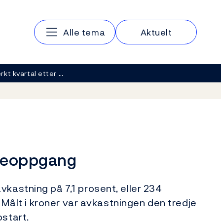
Hovedmeny
Alle tema
Aktuelt
rkt kvartal etter …
sjeoppgang
vkastning på 7,1 prosent, eller 234
2. Målt i kroner var avkastningen den tredje
pstart.