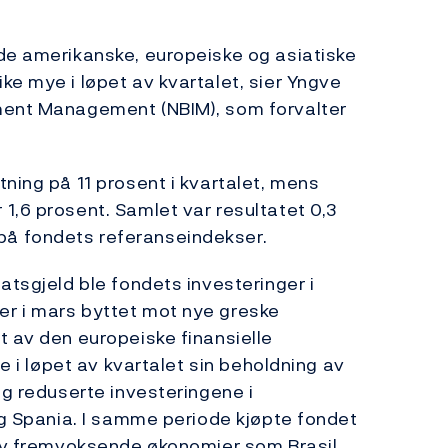
 de amerikanske, europeiske og asiatiske
ke mye i løpet av kvartalet, sier Yngve
tment Management (NBIM), som forvalter
ning på 11 prosent i kvartalet, mens
1,6 prosent. Samlet var resultatet 0,3
å fondets referanseindekser.
atsgjeld ble fondets investeringer i
r i mars byttet mot nye greske
t av den europeiske finansielle
te i løpet av kvartalet sin beholdning av
og reduserte investeringene i
 og Spania. I samme periode kjøpte fondet
 av fremvoksende økonomier som Brasil,