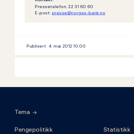
Pressetelefon: 22 31 60 60
E-post:
presse@norges-bank.no
Publisert
4. mai 2012
10:00
Footer
Tema
Pengepolitikk
Statistikk