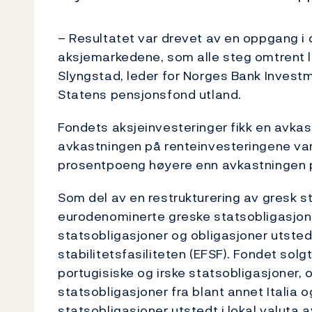
– Resultatet var drevet av en oppgang i
aksjemarkedene, som alle steg omtrent li
Slyngstad, leder for Norges Bank Inves
Statens pensjonsfond utland.
Fondets aksjeinvesteringer fikk en avkast
avkastningen på renteinvesteringene var 
prosentpoeng høyere enn avkastningen p
Som del av en restrukturering av gresk st
eurodenominerte greske statsobligasjone
statsobligasjoner og obligasjoner utsted
stabilitetsfasiliteten (EFSF). Fondet solg
portugisiske og irske statsobligasjoner, 
statsobligasjoner fra blant annet Italia
statsobligasjoner utstedt i lokal valuta