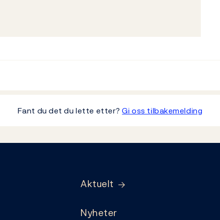
Fant du det du lette etter?
Gi oss tilbakemelding
Aktuelt
Nyheter