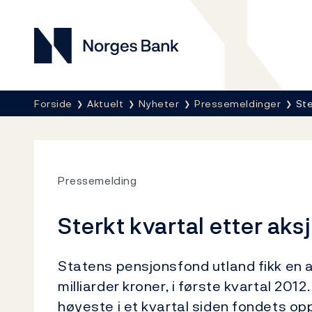
Norges Bank
Her er du nå:
Forside
Aktuelt
Nyheter
Pressemeldinger
Ste
Pressemelding
Sterkt kvartal etter ak
Statens pensjonsfond utland fikk en a
milliarder kroner, i første kvartal 201
høyeste i et kvartal siden fondets op