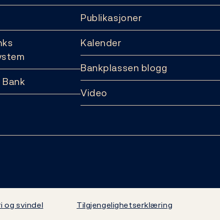
Publikasjoner
nks
Kalender
ystem
Bankplassen blogg
 Bank
Video
i og svindel
Tilgjengelighetserklæring