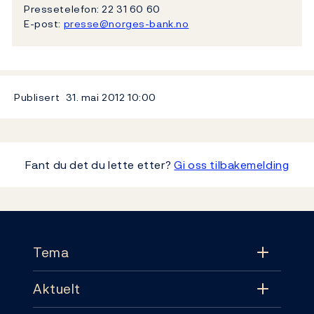
Pressetelefon: 22 31 60 60
E-post:
presse@norges-bank.no
Publisert
31. mai 2012
10:00
Fant du det du lette etter?
Gi oss tilbakemelding
Footer
Tema
Aktuelt
Tema