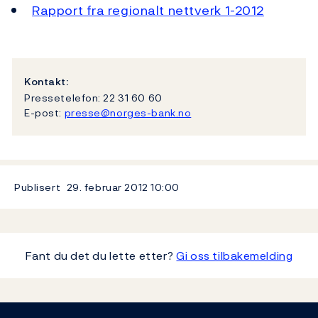
Rapport fra regionalt nettverk 1-2012
Kontakt:
Pressetelefon: 22 31 60 60
E-post:
presse@norges-bank.no
Publisert
29. februar 2012
10:00
Fant du det du lette etter?
Gi oss tilbakemelding
Footer