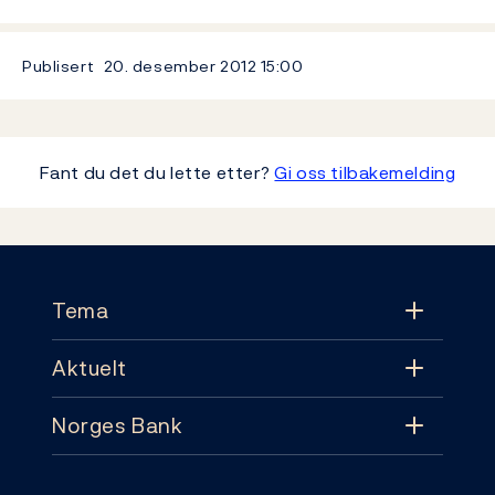
Publisert
20. desember 2012
15:00
Fant du det du lette etter?
Gi oss tilbakemelding
Footer
Tema
Aktuelt
Tema
Norges Bank
Aktuelt
Pengepolitikk
Kontakt