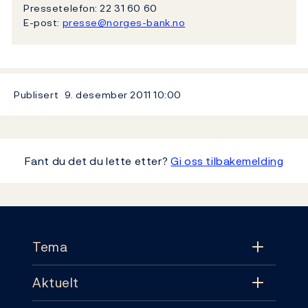
Pressetelefon: 22 31 60 60
E-post:
presse@norges-bank.no
Publisert
9. desember 2011
10:00
Fant du det du lette etter?
Gi oss tilbakemelding
Footer
Tema
Aktuelt
Tema