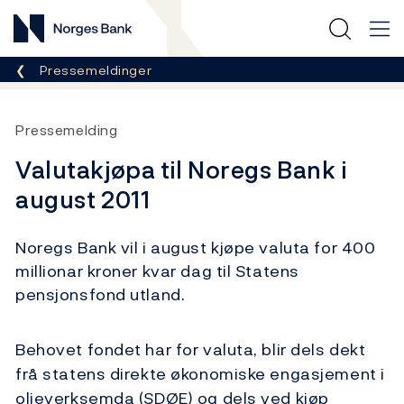
Norges Bank
Her er du nå:
Pressemeldinger
Pressemelding
Valutakjøpa til Noregs Bank i
august 2011
Noregs Bank vil i august kjøpe valuta for 400
millionar kroner kvar dag til Statens
pensjonsfond utland.
Behovet fondet har for valuta, blir dels dekt
frå statens direkte økonomiske engasjement i
oljeverksemda (SDØE) og dels ved kjøp