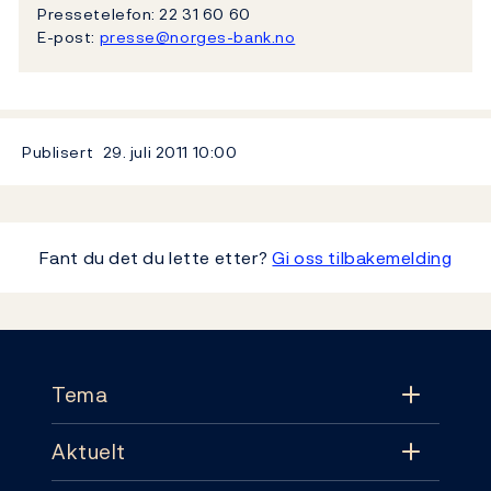
Pressetelefon: 22 31 60 60
E-post:
presse@norges-bank.no
Publisert
29. juli 2011
10:00
Fant du det du lette etter?
Gi oss tilbakemelding
Footer
Tema
Aktuelt
Tema