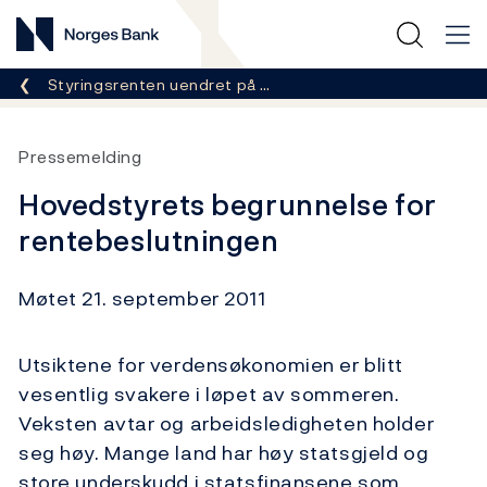
Norges Bank
Her er du nå:
Styringsrenten uendret på …
Pressemelding
Hovedstyrets begrunnelse for
rentebeslutningen
Møtet 21. september 2011
Utsiktene for verdensøkonomien er blitt
vesentlig svakere i løpet av sommeren.
Veksten avtar og arbeidsledigheten holder
seg høy. Mange land har høy statsgjeld og
store underskudd i statsfinansene som