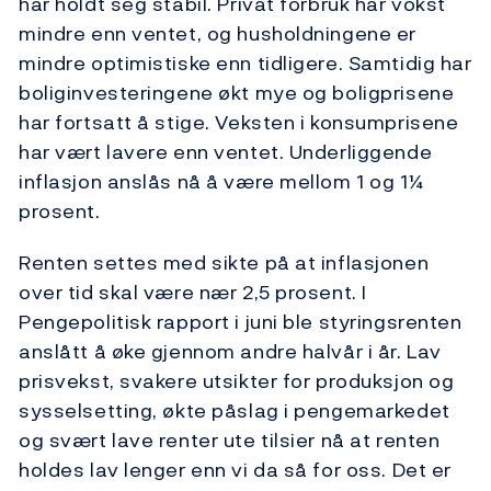
har holdt seg stabil. Privat forbruk har vokst
mindre enn ventet, og husholdningene er
mindre optimistiske enn tidligere. Samtidig har
boliginvesteringene økt mye og boligprisene
har fortsatt å stige. Veksten i konsumprisene
har vært lavere enn ventet. Underliggende
inflasjon anslås nå å være mellom 1 og 1¼
prosent.
Renten settes med sikte på at inflasjonen
over tid skal være nær 2,5 prosent. I
Pengepolitisk rapport i juni ble styringsrenten
anslått å øke gjennom andre halvår i år. Lav
prisvekst, svakere utsikter for produksjon og
sysselsetting, økte påslag i pengemarkedet
og svært lave renter ute tilsier nå at renten
holdes lav lenger enn vi da så for oss. Det er