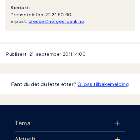
Kontakt:
Pressetelefon: 22 31 60 60
E-post:
presse@norges-bank.no
Publisert
21. september 2011
14:00
Fant du det du lette etter?
Gi oss tilbakemelding
Footer
Tema
Aktuelt