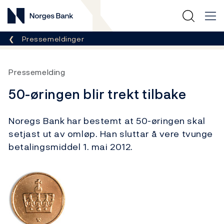
Norges Bank
Her er du nå:
Pressemeldinger
Pressemelding
50-øringen blir trekt tilbake
Noregs Bank har bestemt at 50-øringen skal
setjast ut av omløp. Han sluttar å vere tvunge
betalingsmiddel 1. mai 2012.