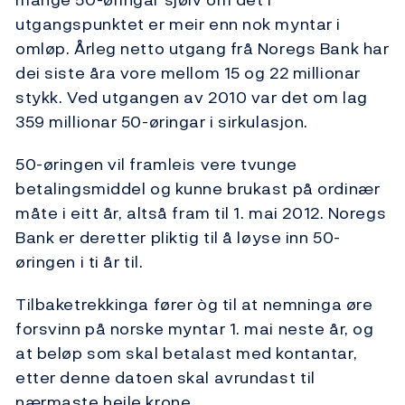
utgangspunktet er meir enn nok myntar i
omløp. Årleg netto utgang frå Noregs Bank har
dei siste åra vore mellom 15 og 22 millionar
stykk. Ved utgangen av 2010 var det om lag
359 millionar 50-øringar i sirkulasjon.
50-øringen vil framleis vere tvunge
betalingsmiddel og kunne brukast på ordinær
måte i eitt år, altså fram til 1. mai 2012. Noregs
Bank er deretter pliktig til å løyse inn 50-
øringen i ti år til.
Tilbaketrekkinga fører òg til at nemninga øre
forsvinn på norske myntar 1. mai neste år, og
at beløp som skal betalast med kontantar,
etter denne datoen skal avrundast til
nærmaste heile krone.