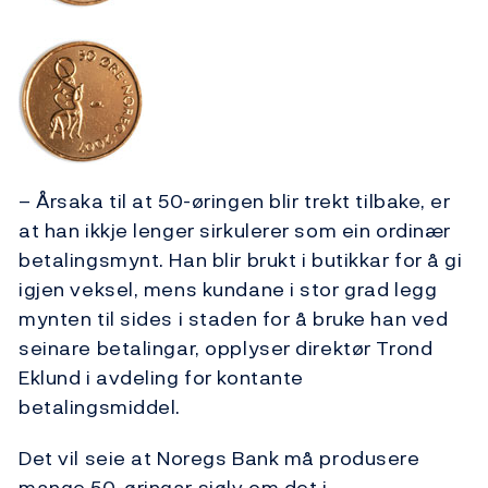
– Årsaka til at 50-øringen blir trekt tilbake, er
at han ikkje lenger sirkulerer som ein ordinær
betalingsmynt. Han blir brukt i butikkar for å gi
igjen veksel, mens kundane i stor grad legg
mynten til sides i staden for å bruke han ved
seinare betalingar, opplyser direktør Trond
Eklund i avdeling for kontante
betalingsmiddel.
Det vil seie at Noregs Bank må produsere
mange 50-øringar sjølv om det i