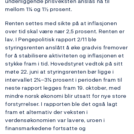
underliggende prisveksten anslås nå til
mellom 1¼ og 1½ prosent.
Renten settes med sikte på at inflasjonen
over tid skal være nær 2,5 prosent. Renten er
lav. I Pengepolitisk rapport 2/11 ble
styringsrenten anslått å øke gradvis fremover
for å stabilisere aktiviteten og inflasjonen et
stykke fram i tid. Hovedstyret vedtok på sitt
møte 22. juni at styringsrenten bør ligge i
intervallet 2¼–3¼ prosent i perioden fram til
neste rapport legges fram 19. oktober, med
mindre norsk økonomi blir utsatt for nye store
forstyrrelser. I rapporten ble det også lagt
fram et alternativ der veksten i
verdensøkonomien var lavere, uroen i
finansmarkedene fortsatte og