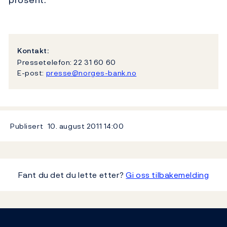
Kontakt:
Pressetelefon: 22 31 60 60
E-post:
presse@norges-bank.no
Publisert
10. august 2011
14:00
Fant du det du lette etter?
Gi oss tilbakemelding
Footer