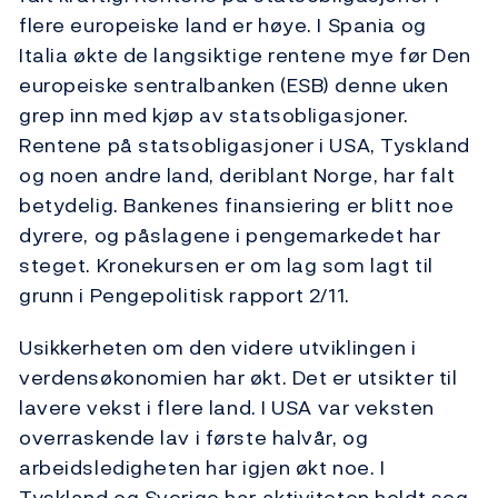
flere europeiske land er høye. I Spania og
Italia økte de langsiktige rentene mye før Den
europeiske sentralbanken (ESB) denne uken
grep inn med kjøp av statsobligasjoner.
Rentene på statsobligasjoner i USA, Tyskland
og noen andre land, deriblant Norge, har falt
betydelig. Bankenes finansiering er blitt noe
dyrere, og påslagene i pengemarkedet har
steget. Kronekursen er om lag som lagt til
grunn i Pengepolitisk rapport 2/11.
Usikkerheten om den videre utviklingen i
verdensøkonomien har økt. Det er utsikter til
lavere vekst i flere land. I USA var veksten
overraskende lav i første halvår, og
arbeidsledigheten har igjen økt noe. I
Tyskland og Sverige har aktiviteten holdt seg