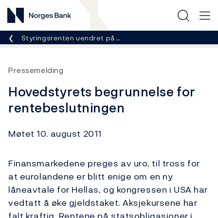
Norges Bank
Her er du nå:
Styringsrenten uendret på …
Pressemelding
Hovedstyrets begrunnelse for
rentebeslutningen
Møtet 10. august 2011
Finansmarkedene preges av uro, til tross for
at eurolandene er blitt enige om en ny
låneavtale for Hellas, og kongressen i USA har
vedtatt å øke gjeldstaket. Aksjekursene har
falt kraftig. Rentene på statsobligasjoner i