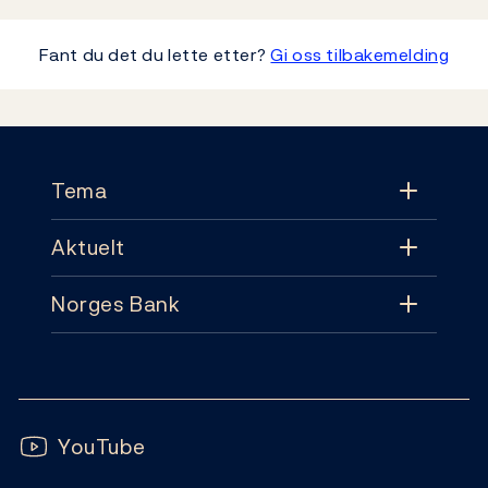
Fant du det du lette etter?
Gi oss tilbakemelding
Footer
Tema
Aktuelt
Tema
Norges Bank
Aktuelt
Pengepolitikk
Kontakt
Nyheter
Finansiell stabilitet
Følg oss:
Abonnement
Publikasjoner
YouTube
Sedler og mynter