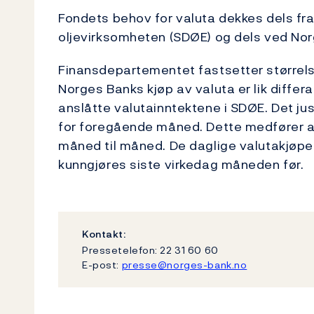
Fondets behov for valuta dekkes dels fr
oljevirksomheten (SDØE) og dels ved Nor
Finansdepartementet fastsetter størrels
Norges Banks kjøp av valuta er lik diff
anslåtte valutainntektene i SDØE. Det ju
for foregående måned. Dette medfører at
måned til måned. De daglige valutakjøpe
kunngjøres siste virkedag måneden før.
Kontakt:
Pressetelefon: 22 31 60 60
E-post:
presse@norges-bank.no