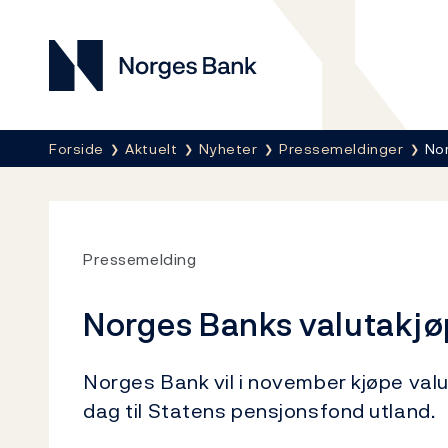
Norges Bank
Her er du nå:
Forside
Aktuelt
Nyheter
Pressemeldinger
Nor
Pressemelding
Norges Banks valutakjø
Norges Bank vil i november kjøpe valu
dag til Statens pensjonsfond utland.