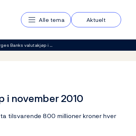
Hovedmeny
Alle tema
Aktuelt
ges Banks valutakjøp i …
p i november 2010
ta tilsvarende 800 millioner kroner hver