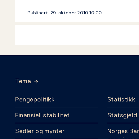
Publisert
29. oktober 2010
10:00
Footer
Tema
Pengepolitikk
Statistikk
Finansiell stabilitet
Statsgjeld
Sedler og mynter
Norges Ba