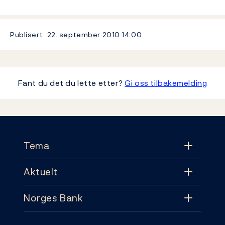
Publisert
22. september 2010
14:00
Fant du det du lette etter?
Gi oss tilbakemelding
Footer
Tema
Aktuelt
Tema
Norges Bank
Aktuelt
Pengepolitikk