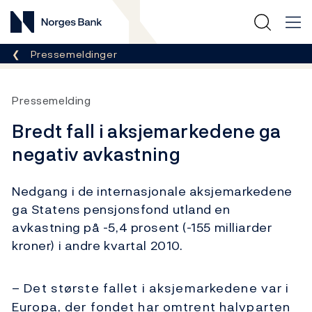
Norges Bank
Her er du nå:
Pressemeldinger
Pressemelding
Bredt fall i aksjemarkedene ga
negativ avkastning
Nedgang i de internasjonale aksjemarkedene
ga Statens pensjonsfond utland en
avkastning på -5,4 prosent (-155 milliarder
kroner) i andre kvartal 2010.
– Det største fallet i aksjemarkedene var i
Europa, der fondet har omtrent halvparten