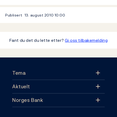
Publisert
13. august 2010
10:00
Fant du det du lette etter?
Gi oss tilbakemelding
Footer
Tema
Aktuelt
Tema
Norges Bank
Aktuelt
Pengepolitikk
Kontakt