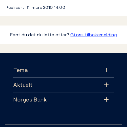
Publisert
11. mars 2010
14:00
Fant du det du lette etter?
Gi oss tilbakemelding
Footer
Tema
Aktuelt
Tema
Norges Bank
Aktuelt
Pengepolitikk
Kontakt
Nyheter
Finansiell stabilitet