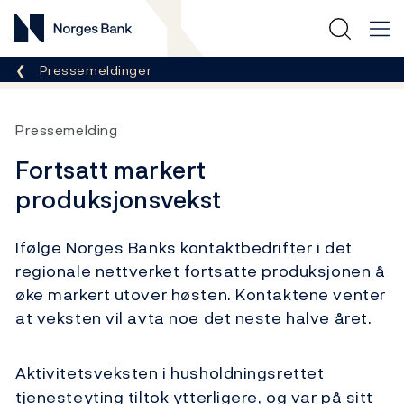
Norges Bank
Her er du nå:
Pressemeldinger
Pressemelding
Fortsatt markert
produksjonsvekst
Ifølge Norges Banks kontaktbedrifter i det
regionale nettverket fortsatte produksjonen å
øke markert utover høsten. Kontaktene venter
at veksten vil avta noe det neste halve året.
Aktivitetsveksten i husholdningsrettet
tjenesteyting tiltok ytterligere, og var på sitt