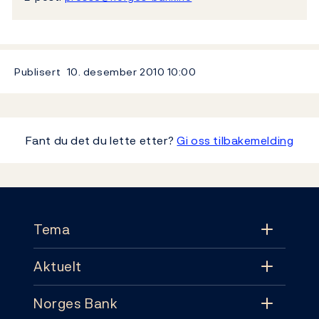
Publisert
10. desember 2010
10:00
Fant du det du lette etter?
Gi oss tilbakemelding
Footer
Tema
Aktuelt
Tema
Norges Bank
Aktuelt
Pengepolitikk