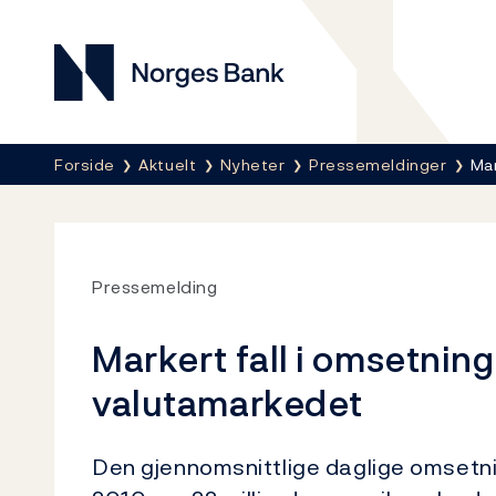
Norges Bank
Her er du nå:
Forside
Aktuelt
Nyheter
Pressemeldinger
Mar
Pressemelding
Markert fall i omsetning
valutamarkedet
Den gjennomsnittlige daglige omsetnin