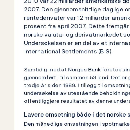
2010 var 22 milliarder amerikanske dol
2007. Den gjennomsnittlige daglige o
rentederivater var 12 milliarder amerik
prosent fra april 2007. Dette fremgår
norske valuta- og derivatmarkedet som
Undersøkelsen er en del av et internas
International Settlements (BIS).
Samtidig med at Norges Bank foretok sin
gjennomført i til sammen 53 land. Det er
tredje år siden 1989. I tillegg til omsetn
undersøkelse av utestående beholdninger v
offentliggjøre resultatet av denne unde
Lavere omsetning både i det norske 
Den månedlige omsetningen i spotmarkede