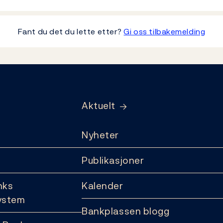
Fant du det du lette etter?
Gi oss tilbakemelding
Aktuelt
Nyheter
Publikasjoner
nks
Kalender
ystem
Bankplassen blogg