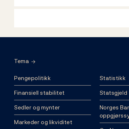
Footer
Tema
Pengepolitikk
Statistikk
Finansiell stabilitet
Statsgjeld
Sedler og mynter
Norges Ba
oppgjørss
Markeder og likviditet