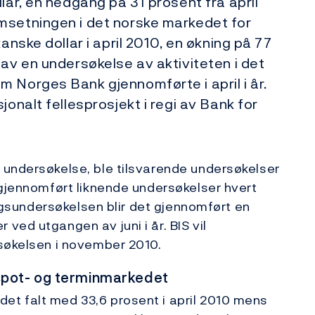
lar, en nedgang på 31 prosent fra april
msetningen i det norske markedet for
anske dollar i april 2010, en økning på 77
 av en undersøkelse av aktiviteten i det
 Norges Bank gjennomførte i april i år.
jonalt fellesprosjekt i regi av Bank for
 undersøkelse, ble tilsvarende undersøkelser
 gjennomført liknende undersøkelser hvert
ingsundersøkelsen blir det gjennomført en
ed utgangen av juni i år. BIS vil
rsøkelsen i november 2010.
spot- og terminmarkedet
t falt med 33,6 prosent i april 2010 mens