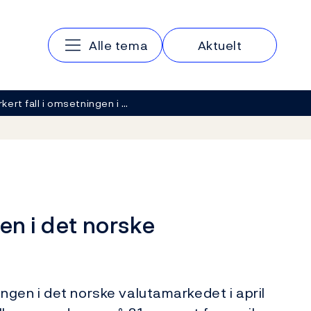
Hovedmeny
Alle tema
Aktuelt
kert fall i omsetningen i …
en i det norske
gen i det norske valutamarkedet i april