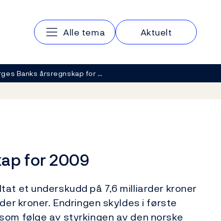
Hovedmeny
Alle tema
Aktuelt
ges Banks årsregnskap for …
ap for 2009
at et underskudd på 7,6 milliarder kroner
der kroner. Endringen skyldes i første
som følge av styrkingen av den norske