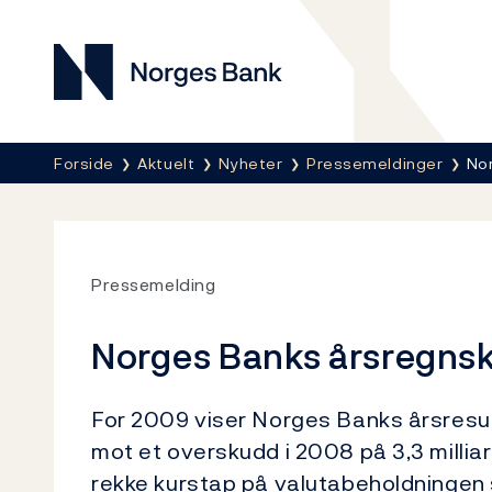
Norges Bank
Her er du nå:
Forside
Aktuelt
Nyheter
Pressemeldinger
Nor
Pressemelding
Norges Banks årsregnsk
For 2009 viser Norges Banks årsresult
mot et overskudd i 2008 på 3,3 milliar
rekke kurstap på valutabeholdningen 