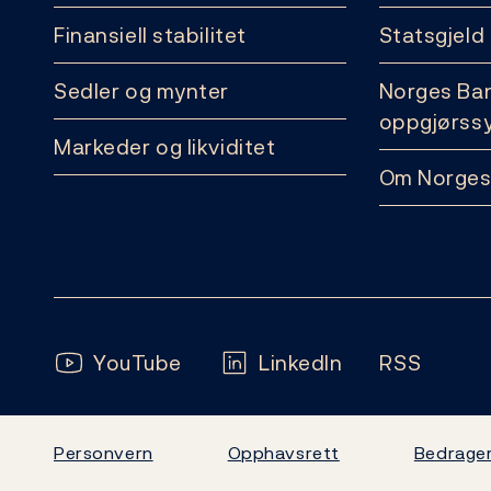
Finansiell stabilitet
Statsgjeld
Sedler og mynter
Norges Ba
oppgjørss
Markeder og likviditet
Om Norges
Følg oss:
YouTube
LinkedIn
RSS
Personvern
Opphavsrett
Bedrager