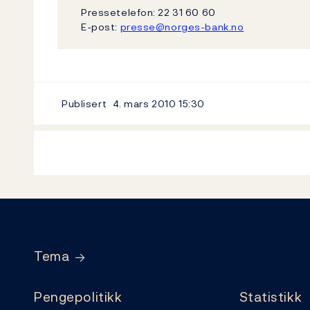
Pressetelefon: 22 31 60 60
E-post:
presse@norges-bank.no
Publisert
4. mars 2010
15:30
Footer
Tema
Pengepolitikk
Statistikk