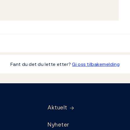
Fant du det du lette etter?
Gi oss tilbakemelding
Aktuelt
Nyheter