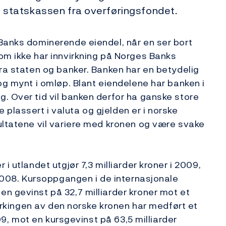
til statskassen fra overføringsfondet.
Banks dominerende eiendel, når en ser bort
om ikke har innvirkning på Norges Banks
fra staten og banker. Banken har en betydelig
og mynt i omløp. Blant eiendelene har banken i
. Over tid vil banken derfor ha ganske store
lassert i valuta og gjelden er i norske
ultatene vil variere med kronen og være svake
i utlandet utgjør 7,3 milliarder kroner i 2009,
 2008. Kursoppgangen i de internasjonale
n gevinst på 32,7 milliarder kroner mot et
tyrkingen av den norske kronen har medført et
009, mot en kursgevinst på 63,5 milliarder