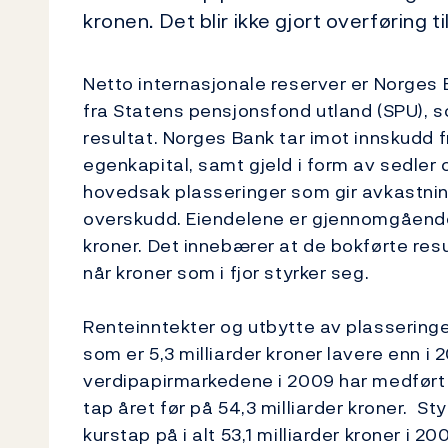
kronen. Det blir ikke gjort overføring 
Netto internasjonale reserver er Norges 
fra Statens pensjonsfond utland (SPU), s
resultat. Norges Bank tar imot innskudd 
egenkapital, samt gjeld i form av sedler 
hovedsak plasseringer som gir avkastning
overskudd. Eiendelene er gjennomgående p
kroner. Det innebærer at de bokførte res
når kroner som i fjor styrker seg.
Renteinntekter og utbytte av plasseringer 
som er 5,3 milliarder kroner lavere enn i
verdipapirmarkedene i 2009 har medført e
tap året før på 54,3 milliarder kroner. S
kurstap på i alt 53,1 milliarder kroner i 2