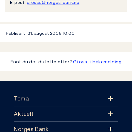
E-post:
presse@norges-bank.no
Publisert
31. august 2009
10:00
Fant du det du lette etter?
Gi oss tilbakemelding
Footer
Tema
Aktuelt
Tema
Norges Bank
Aktuelt