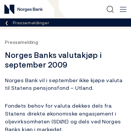
Norges Bank
Her er du nå:
Pressemeldinger
Pressemelding
Norges Banks valutakjøp i
september 2009
Norges Bank vil i september ikke kjøpe valuta
til Statens pensjonsfond – Utland.
Fondets behov for valuta dekkes dels fra
Statens direkte økonomiske engasjement i
oljevirksomheten (SDØE) og dels ved Norges
Banks kjøp i markedet.