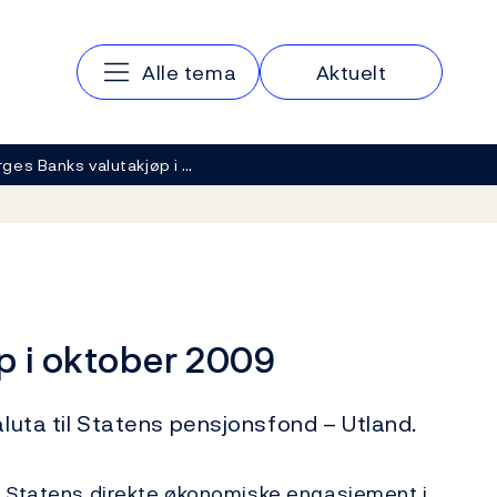
Hovedmeny
Alle tema
Aktuelt
ges Banks valutakjøp i …
p i oktober 2009
aluta til Statens pensjonsfond – Utland.
a Statens direkte økonomiske engasjement i