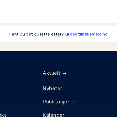
Fant du det du lette etter?
Gi oss tilbakemelding
Aktuelt
Nyheter
Publikasjoner
nks
Kalender