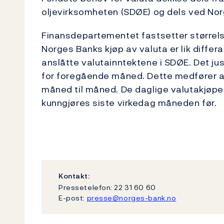
oljevirksomheten (SDØE) og dels ved Nor
Finansdepartementet fastsetter størrels
Norges Banks kjøp av valuta er lik diff
anslåtte valutainntektene i SDØE. Det ju
for foregående måned. Dette medfører at
måned til måned. De daglige valutakjøpe
kunngjøres siste virkedag måneden før.
Kontakt:
Pressetelefon: 22 31 60 60
E-post:
presse@norges-bank.no