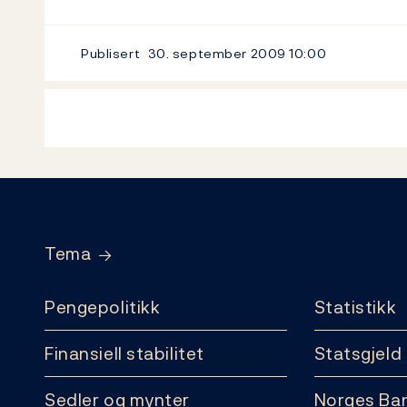
Publisert
30. september 2009
10:00
Footer
Tema
Pengepolitikk
Statistikk
Finansiell stabilitet
Statsgjeld
Sedler og mynter
Norges Ba