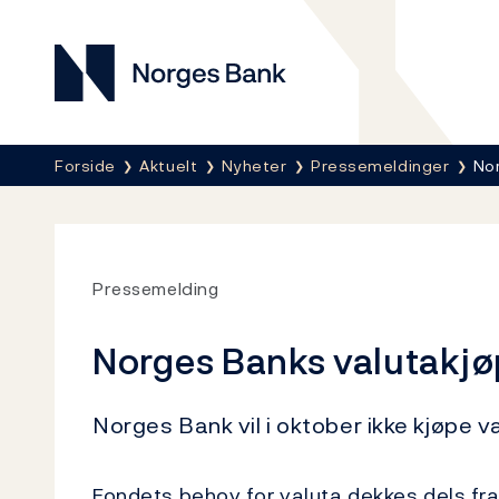
Norges Bank
Her er du nå:
Forside
Aktuelt
Nyheter
Pressemeldinger
Nor
Pressemelding
Norges Banks valutakjø
Norges Bank vil i oktober ikke kjøpe v
Fondets behov for valuta dekkes dels fr