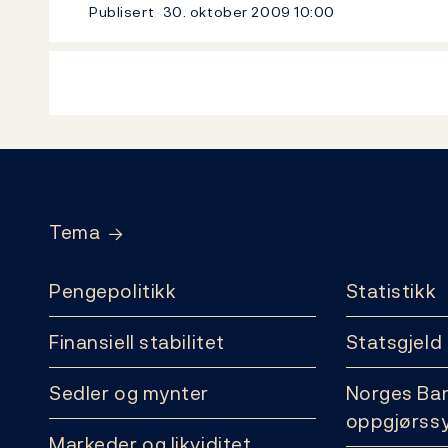
Publisert
30. oktober 2009
10:00
Footer
Tema
Pengepolitikk
Statistikk
Finansiell stabilitet
Statsgjeld
Sedler og mynter
Norges Ba
oppgjørss
Markeder og likviditet