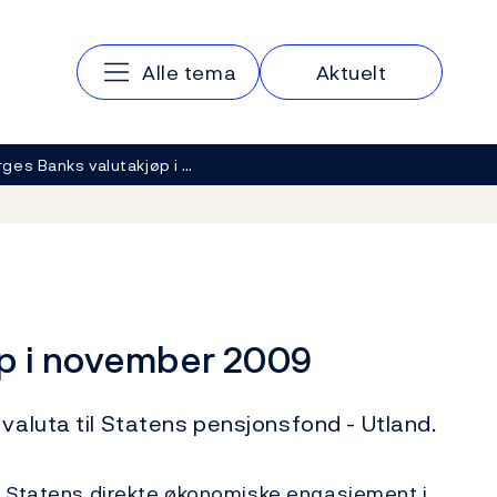
Hovedmeny
Alle tema
Aktuelt
ges Banks valutakjøp i …
p i november 2009
valuta til Statens pensjonsfond - Utland.
a Statens direkte økonomiske engasjement i