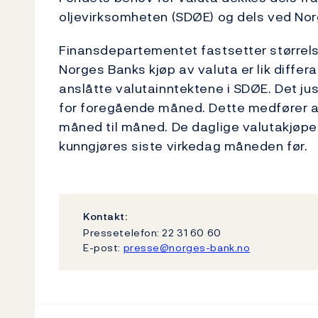
oljevirksomheten (SDØE) og dels ved Nor
Finansdepartementet fastsetter størrels
Norges Banks kjøp av valuta er lik diff
anslåtte valutainntektene i SDØE. Det ju
for foregående måned. Dette medfører at
måned til måned. De daglige valutakjøpe
kunngjøres siste virkedag måneden før.
Kontakt:
Pressetelefon: 22 31 60 60
E-post:
presse@norges-bank.no