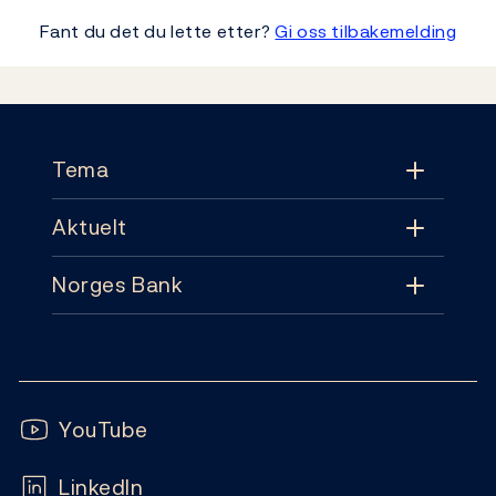
Fant du det du lette etter?
Gi oss tilbakemelding
Footer
Tema
Aktuelt
Tema
Norges Bank
Aktuelt
Pengepolitikk
Kontakt
Nyheter
Finansiell stabilitet
Følg oss:
Abonnement
Publikasjoner
YouTube
Sedler og mynter
Ofte stilte spørsmål
LinkedIn