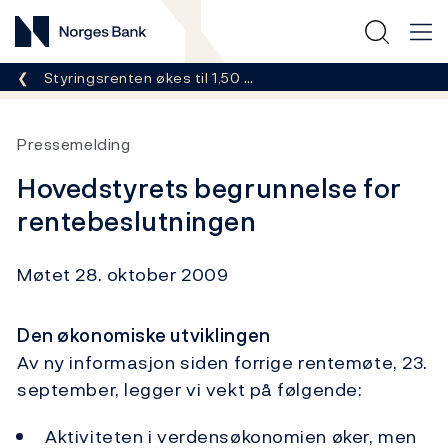
Norges Bank
Her er du nå:
Styringsrenten økes til 1,50 …
Pressemelding
Hovedstyrets begrunnelse for
rentebeslutningen
Møtet 28. oktober 2009
Den økonomiske utviklingen
Av ny informasjon siden forrige rentemøte, 23.
september, legger vi vekt på følgende:
Aktiviteten i verdensøkonomien øker, men