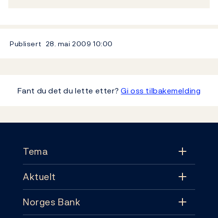
Publisert
28. mai 2009
10:00
Fant du det du lette etter?
Gi oss tilbakemelding
Footer
Tema
Aktuelt
Tema
Norges Bank
Aktuelt
Pengepolitikk