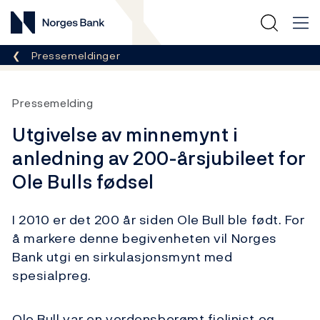
Norges Bank
Her er du nå:
Pressemeldinger
Pressemelding
Utgivelse av minnemynt i
anledning av 200-årsjubileet for
Ole Bulls fødsel
I 2010 er det 200 år siden Ole Bull ble født. For
å markere denne begivenheten vil Norges
Bank utgi en sirkulasjonsmynt med
spesialpreg.
Ole Bull var en verdensberømt fiolinist og