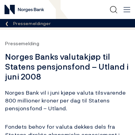
Norges Bank
Her er du nå:
Pressemeldinger
Pressemelding
Norges Banks valutakjøp til
Statens pensjonsfond – Utland i
juni 2008
Norges Bank vil i juni kjøpe valuta tilsvarende
800 millioner kroner per dag til Statens
pensjonsfond – Utland.
Fondets behov for valuta dekkes dels fra
Statens direkte økonomiske engasjement i