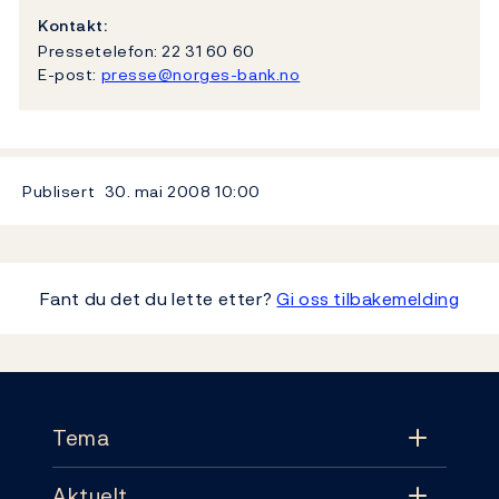
Kontakt:
Pressetelefon: 22 31 60 60
E-post:
presse@norges-bank.no
Publisert
30. mai 2008
10:00
Fant du det du lette etter?
Gi oss tilbakemelding
Footer
Tema
Aktuelt