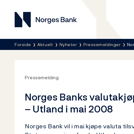
Norges Bank
Her er du nå:
Forside
Aktuelt
Nyheter
Pressemeldinger
Nor
Pressemelding
Norges Banks valutakjø
– Utland i mai 2008
Norges Bank vil i mai kjøpe valuta tils