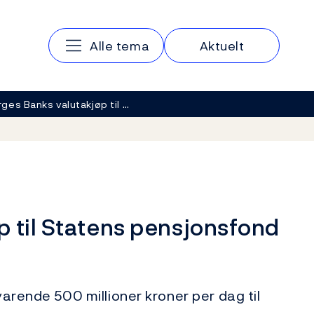
Hovedmeny
Alle tema
Aktuelt
ges Banks valutakjøp til …
p til Statens pensjonsfond
varende 500 millioner kroner per dag til