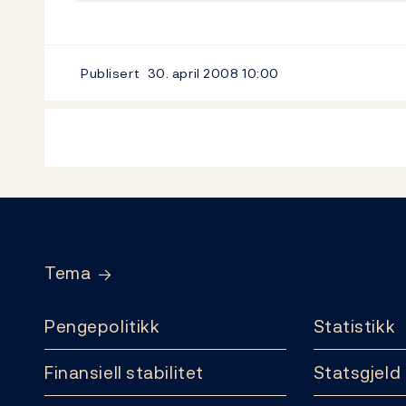
Publisert
30. april 2008
10:00
Footer
Tema
Pengepolitikk
Statistikk
Finansiell stabilitet
Statsgjeld