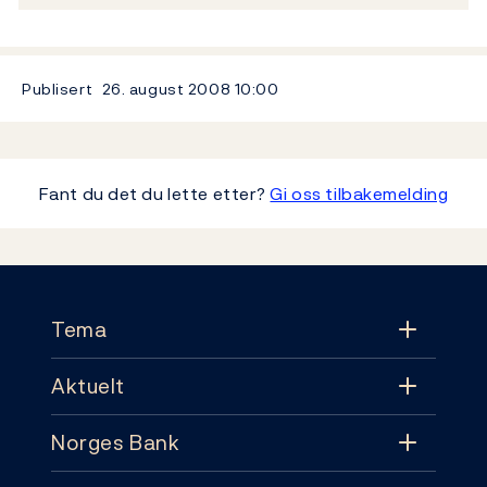
Publisert
26. august 2008
10:00
Fant du det du lette etter?
Gi oss tilbakemelding
Footer
Tema
Aktuelt
Tema
Norges Bank
Aktuelt
Pengepolitikk