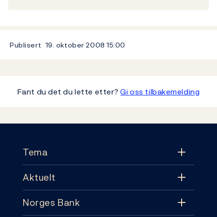
Publisert
19. oktober 2008
15:00
Fant du det du lette etter?
Gi oss tilbakemelding
Footer
Tema
Aktuelt
Tema
Norges Bank
Aktuelt
Pengepolitikk