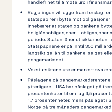
handlefrihet til å møte uro i finansm
Regjeringen vil legge fram forslag for
statspapirer i bytte mot obligasjoner 
innebærer at staten og bankene bytte
boliglånsobligasjoner – obligasjoner m
periode. Staten låner ut sikkerheten i
Statspapirene er på inntil 350 milliar
langsiktige lån til bankene, selges el
pengemarkedet.
Vekstutsiktene ute er markert svakere.
Påslagene på pengemarkedsrentene i U
ytterligere. I USA har påslaget på t
prosentenheter til om lag 3,5 prosent
1,7 prosentenheter, mens påslaget i St
Norge på tre måneders pengemarkedsr