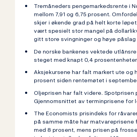
Tremåneders pengemarkedsrente i Nor
mellom 7,91 og 6,75 prosent. Omfordel
skjer i økende grad på helt korte løpet
vært spesielt stor mangel på dollarlikv
gitt store svingninger og høye påslag 
De norske bankenes vektede utlånsren
steget med knapt 0,4 prosentenheter t
Aksjekursene har falt markert ute og 
prosent siden rentemøtet i september
Oljeprisen har falt videre. Spotprisen 
Gjennomsnittet av terminprisene for l
The Economists prisindeks for råvarer
på samme måte har matvareprisene fal
med 8 prosent, mens prisen på frossen