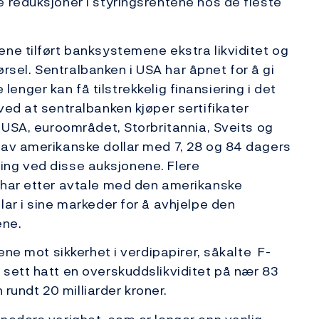
 reduksjoner i styringsrentene hos de fleste
ne tilført banksystemene ekstra likviditet og
førsel. Sentralbanken i USA har åpnet for å gi
ke lenger kan få tilstrekkelig finansiering i det
ved at sentralbanken kjøper sertifikater
i USA, euroområdet, Storbritannia, Sveits og
 av amerikanske dollar med 7, 28 og 84 dagers
deling ved disse auksjonene. Flere
 har etter avtale med den amerikanske
lar i sine markeder for å avhjelpe den
ene.
kene mot sikkerhet i verdipapirer, såkalte F-
sett hatt en overskuddslikviditet på nær 83
n rundt 20 milliarder kroner.