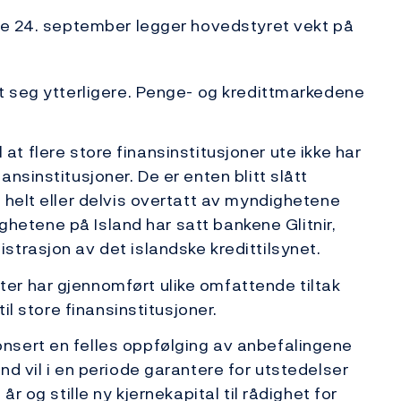
te 24. september legger hovedstyret vekt på
t seg ytterligere. Penge- og kredittmarkedene
il at flere store finansinstitusjoner ute ikke har
nsinstitusjoner. De er enten blitt slått
 helt eller delvis overtatt av myndighetene
dighetene på Island har satt bankene Glitnir,
trasjon av det islandske kredittilsynet.
r har gjennomført ulike omfattende tiltak
il store finansinstitusjoner.
nsert en felles oppfølging av anbefalingene
d vil i en periode garantere for utstedelser
r og stille ny kjernekapital til rådighet for