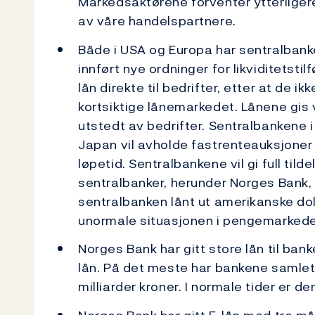
Markedsaktørene forventer ytterligere
av våre handelspartnere.
Både i USA og Europa har sentralbanke
innført nye ordninger for likviditetstil
lån direkte til bedrifter, etter at de ik
kortsiktige lånemarkedet. Lånene gis 
utstedt av bedrifter. Sentralbankene 
Japan vil avholde fastrenteauksjoner
løpetid. Sentralbankene vil gi full til
sentralbanker, herunder Norges Bank,
sentralbanken lånt ut amerikanske dol
unormale situasjonen i pengemarked
Norges Bank har gitt store lån til ban
lån. På det meste har bankene samlet 
milliarder kroner. I normale tider er de