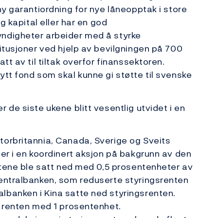
ny garantiordning for nye låneopptak i store
ig kapital eller har en god
ndigheter arbeider med å styrke
titusjoner ved hjelp av bevilgningen på 700
tt av til tiltak overfor finanssektoren.
ytt fond som skal kunne gi støtte til svenske
 de siste ukene blitt vesentlig utvidet i en
torbritannia, Canada, Sverige og Sveits
ber i en koordinert aksjon på bakgrunn av den
entene ble satt ned med 0,5 prosentenheter av
sentralbanken, som reduserte styringsrenten
lbanken i Kina satte ned styringsrenten.
d renten med 1 prosentenhet.