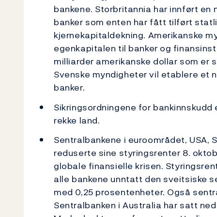
bankene. Storbritannia har innført en 
banker som enten har fått tilført statl
kjernekapitaldekning. Amerikanske my
egenkapitalen til banker og finansins
milliarder amerikanske dollar som er sa
Svenske myndigheter vil etablere et n
banker.
Sikringsordningene for bankinnskudd er
rekke land.
Sentralbankene i euroområdet, USA, S
reduserte sine styringsrenter 8. okto
globale finansielle krisen. Styringsr
alle bankene unntatt den sveitsiske 
med 0,25 prosentenheter. Også sentra
Sentralbanken i Australia har satt ne