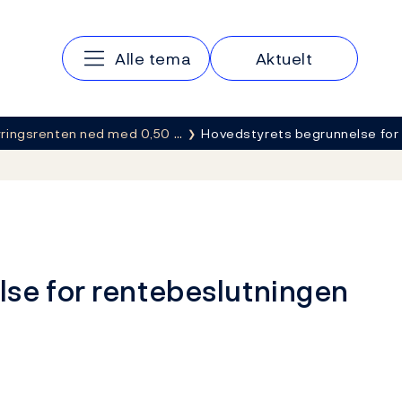
Hovedmeny
Alle tema
Aktuelt
yringsrenten ned med 0,50 …
Hovedstyrets begrunnelse for
se for rentebeslutningen