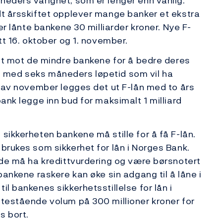
neders varighet, som er lenger enn vanlig.
dt årsskiftet opplever mange banker et ekstra
ber lånte bankene 30 milliarder kroner. Nye F-
tt 16. oktober og 1. november.
ttet mot de mindre bankene for å bedre deres
-lån med seks måneders løpetid som vil ha
en av november legges det ut F-lån med to års
bank legge inn bud for maksimalt 1 milliard
sikkerheten bankene må stille for å få F-lån.
 brukes som sikkerhet for lån i Norges Bank.
t de må ha kredittvurdering og være børsnotert
 bankene raskere kan øke sin adgang til å låne i
il bankenes sikkerhetsstillelse for lån i
utestående volum på 300 millioner kroner for
s bort.