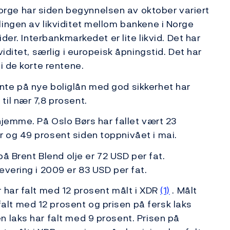
ge har siden begynnelsen av oktober variert
ingen av likviditet mellom bankene i Norge
ider. Interbankmarkedet er lite likvid. Det har
iditet, særlig i europeisk åpningstid. Det har
i de korte rentene.
te på nye boliglån med god sikkerhet har
il nær 7,8 prosent.
hjemme. På Oslo Børs har fallet vært 23
 og 49 prosent siden toppnivået i mai.
på Brent Blend olje er 72 USD per fat.
evering i 2009 er 83 USD per fat.
 har falt med 12 prosent målt i XDR
(1)
. Målt
t med 12 prosent og prisen på fersk laks
 laks har falt med 9 prosent. Prisen på