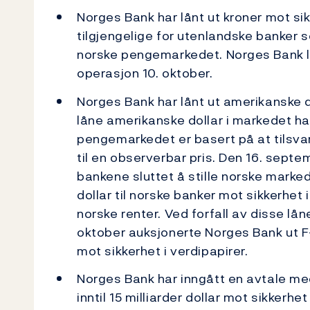
Norges Bank har lånt ut kroner mot sik
tilgjengelige for utenlandske banker s
norske pengemarkedet. Norges Bank lånt
operasjon 10. oktober.
Norges Bank har lånt ut amerikanske do
låne amerikanske dollar i markedet har
pengemarkedet er basert på at tilsvar
til en observerbar pris. Den 16. septem
bankene sluttet å stille norske marked
dollar til norske banker mot sikkerhet 
norske renter. Ved forfall av disse lån
oktober auksjonerte Norges Bank ut F-
mot sikkerhet i verdipapirer.
Norges Bank har inngått en avtale m
inntil 15 milliarder dollar mot sikkerh