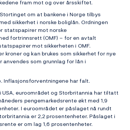
arkedene fram mot og over årsskiftet.
 Stortinget om at bankene i Norge tilbys
med sikkerhet i norske boliglån. Ordningen
r statspapirer mot norske
ed fortrinnsrett (OMF) – for en avtalt
 statspapirer mot sikkerheten i OMF.
der kroner og kan brukes som sikkerhet for nye
ler anvendes som grunnlag for lån i
 Inflasjonsforventningene har falt.
SA, euroområdet og Storbritannia har tiltatt
remåneders pengemarkedsrente økt med 1,9
enheter. I euroområdet er påslaget nå rundt
orbritannia er 2,2 prosentenheter. Påslaget i
ente er om lag 1,6 prosentenheter.