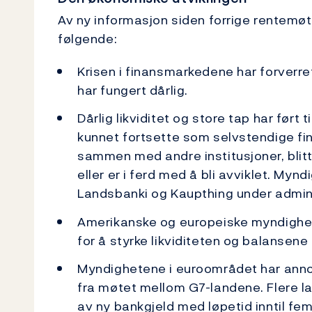
Av ny informasjon siden forrige rentemø
følgende:
Krisen i finansmarkedene har forverre
har fungert dårlig.
Dårlig likviditet og store tap har ført t
kunnet fortsette som selvstendige fina
sammen med andre institusjoner, blitt
eller er i ferd med å bli avviklet. Myn
Landsbanki og Kaupthing under adminis
Amerikanske og europeiske myndighete
for å styrke likviditeten og balansene t
Myndighetene i euroområdet har anno
fra møtet mellom G7-landene. Flere lan
av ny bankgjeld med løpetid inntil fem å