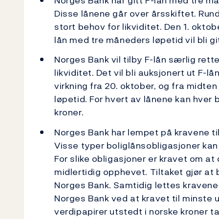
Norges Bank har gitt F-lån med tre må
Disse lånene går over årsskiftet. Run
stort behov for likviditet. Den 1. okto
lån med tre måneders løpetid vil bli gi
Norges Bank vil tilby F-lån særlig re
likviditet. Det vil bli auksjonert ut F
virkning fra 20. oktober, og fra midt
løpetid. For hvert av lånene kan hver 
kroner.
Norges Bank har lempet på kravene til 
Visse typer boliglånsobligasjoner kan
For slike obligasjoner er kravet om a
midlertidig opphevet. Tiltaket gjør at
Norges Bank. Samtidig lettes kravene t
Norges Bank ved at kravet til minste 
verdipapirer utstedt i norske kroner ta