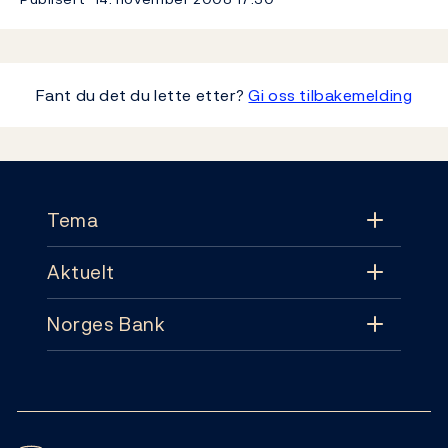
Fant du det du lette etter?
Gi oss tilbakemelding
Footer
Tema
Aktuelt
Tema
Norges Bank
Aktuelt
Pengepolitikk
Kontakt
Nyheter
Finansiell stabilitet
Følg oss:
Abonnement