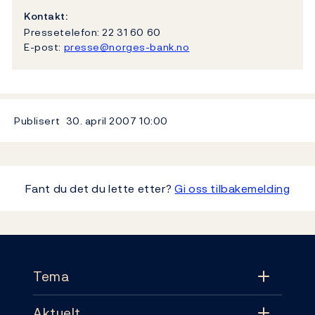
Kontakt:
Pressetelefon: 22 31 60 60
E-post:
presse@norges-bank.no
Publisert
30. april 2007
10:00
Fant du det du lette etter?
Gi oss tilbakemelding
Footer
Tema
Aktuelt