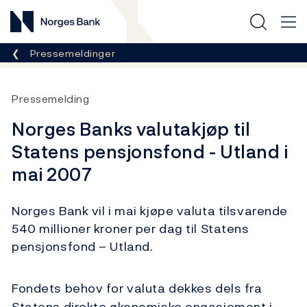
Norges Bank
Her er du nå:
Pressemeldinger
Pressemelding
Norges Banks valutakjøp til
Statens pensjonsfond - Utland i
mai 2007
Norges Bank vil i mai kjøpe valuta tilsvarende
540 millioner kroner per dag til Statens
pensjonsfond – Utland.
Fondets behov for valuta dekkes dels fra
Statens direkte økonomiske engasjement i