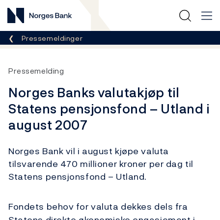
Norges Bank
Her er du nå:
Pressemeldinger
Pressemelding
Norges Banks valutakjøp til
Statens pensjonsfond – Utland i
august 2007
Norges Bank vil i august kjøpe valuta
tilsvarende 470 millioner kroner per dag til
Statens pensjonsfond – Utland.
Fondets behov for valuta dekkes dels fra
Statens direkte økonomiske engasjement i