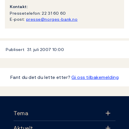
Kontakt:
Pressetelefon: 22 31 60 60
E-post:
presse@norges-bank.no
Publisert
31. juli 2007
10:00
Fant du det du lette etter?
Gi oss tilbakemelding
Footer
Tema
Aktuelt