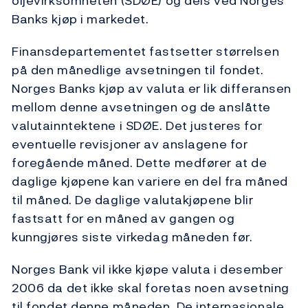
oljevirksomheten (SDØE) og dels ved Norges
Banks kjøp i markedet.
Finansdepartementet fastsetter størrelsen
på den månedlige avsetningen til fondet.
Norges Banks kjøp av valuta er lik differansen
mellom denne avsetningen og de anslåtte
valutainntektene i SDØE. Det justeres for
eventuelle revisjoner av anslagene for
foregående måned. Dette medfører at de
daglige kjøpene kan variere en del fra måned
til måned. De daglige valutakjøpene blir
fastsatt for en måned av gangen og
kunngjøres siste virkedag måneden før.
Norges Bank vil ikke kjøpe valuta i desember
2006 da det ikke skal foretas noen avsetning
til fondet denne måneden. De internasjonale