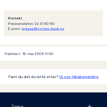
Kontakt:
Pressetelefon: 22 31 60 60
E-post:
presse@norges-bank.no
Publisert
16. mai 2006
11:00
Fant du det du lette etter?
Gi oss tilbakemelding
Footer
Tema