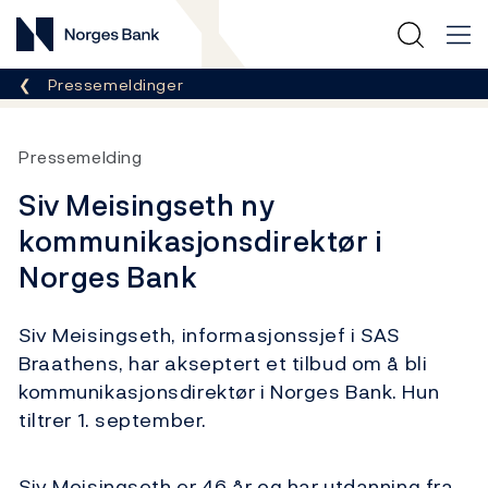
Norges Bank
Her er du nå:
Pressemeldinger
Pressemelding
Siv Meisingseth ny
kommunikasjonsdirektør i
Norges Bank
Siv Meisingseth, informasjonssjef i SAS
Braathens, har akseptert et tilbud om å bli
kommunikasjonsdirektør i Norges Bank. Hun
tiltrer 1. september.
Siv Meisingseth er 46 år og har utdanning fra