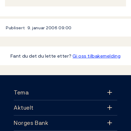
Publisert
9. januar 2006
09:00
Fant du det du lette etter?
Gi oss tilbakemelding
Footer
Tema
Aktuelt
Tema
Norges Bank
Aktuelt
Pengepolitikk