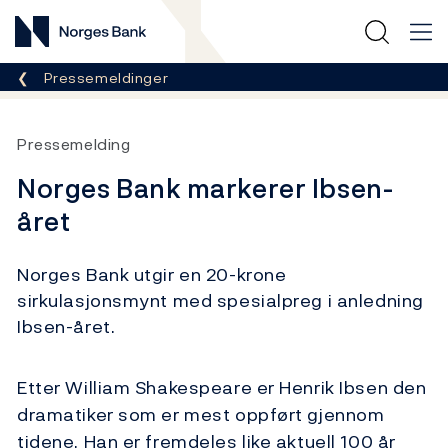
Norges Bank
Her er du nå:
Pressemeldinger
Pressemelding
Norges Bank markerer Ibsen-
året
Norges Bank utgir en 20-krone
sirkulasjonsmynt med spesialpreg i anledning
Ibsen-året.
Etter William Shakespeare er Henrik Ibsen den
dramatiker som er mest oppført gjennom
tidene. Han er fremdeles like aktuell 100 år