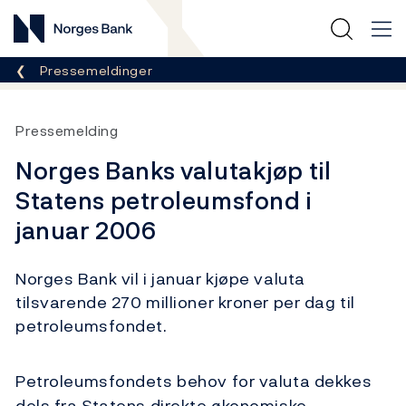
Norges Bank
Her er du nå:
Pressemeldinger
Pressemelding
Norges Banks valutakjøp til
Statens petroleumsfond i
januar 2006
Norges Bank vil i januar kjøpe valuta
tilsvarende 270 millioner kroner per dag til
petroleumsfondet.
Petroleumsfondets behov for valuta dekkes
dels fra Statens direkte økonomiske