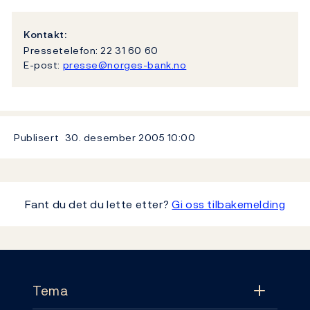
Kontakt:
Pressetelefon: 22 31 60 60
E-post:
presse@norges-bank.no
Publisert
30. desember 2005
10:00
Fant du det du lette etter?
Gi oss tilbakemelding
Footer
Tema