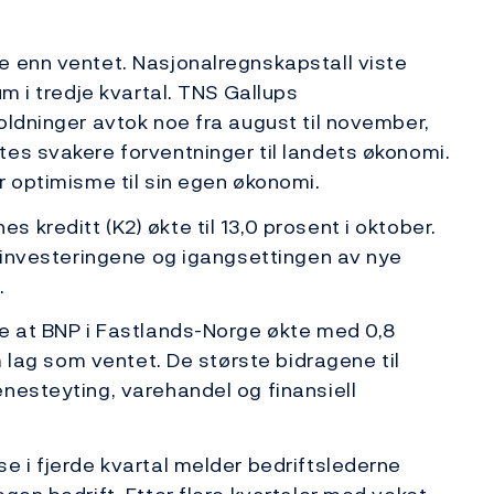
e enn ventet. Nasjonalregnskapstall viste
um i tredje kvartal. TNS Gallups
oldninger avtok noe fra august til november,
es svakere forventninger til landets økonomi.
r optimisme til sin egen økonomi.
kreditt (K2) økte til 13,0 prosent i oktober.
iginvesteringene og igangsettingen av nye
.
te at BNP i Fastlands-Norge økte med 0,8
m lag som ventet. De største bidragene til
nesteyting, varehandel og finansiell
e i fjerde kvartal melder bedriftslederne