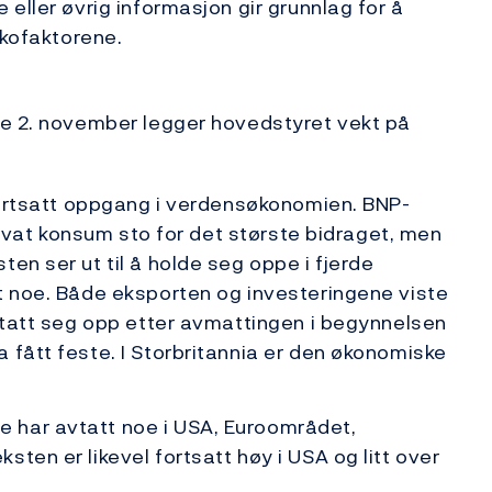
eller øvrig informasjon gir grunnlag for å
ikofaktorene.
te 2. november legger hovedstyret vekt på
 fortsatt oppgang i verdensøkonomien. BNP-
Privat konsum sto for det største bidraget, men
en ser ut til å holde seg oppe i fjerde
t noe. Både eksporten og investeringene viste
å tatt seg opp etter avmattingen i begynnelsen
 fått feste. I Storbritannia er den økonomiske
 har avtatt noe i USA, Euroområdet,
ten er likevel fortsatt høy i USA og litt over