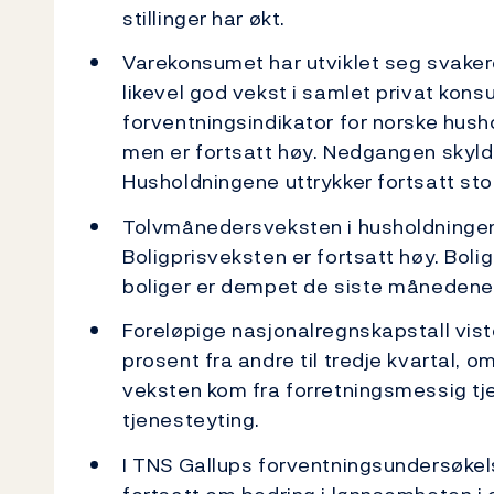
stillinger har økt.
Varekonsumet har utviklet seg svaker
likevel god vekst i samlet privat kons
forventningsindikator for norske hush
men er fortsatt høy. Nedgangen skyldt
Husholdningene uttrykker fortsatt sto
Tolvmånedersveksten i husholdningenes 
Boligprisveksten er fortsatt høy. Bol
boliger er dempet de siste månedene
Foreløpige nasjonalregnskapstall vis
prosent fra andre til tredje kvartal, o
veksten kom fra forretningsmessig tje
tjenesteyting.
I TNS Gallups forventningsundersøkels