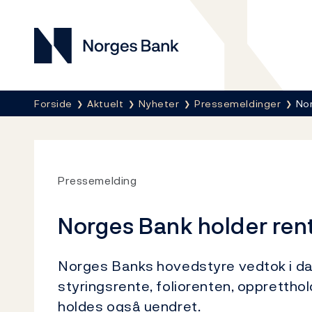
Norges Bank
Her er du nå:
Forside
Aktuelt
Nyheter
Pressemeldinger
Nor
Pressemelding
Norges Bank holder ren
Norges Banks hovedstyre vedtok i da
styringsrente, foliorenten, oppretth
holdes også uendret.