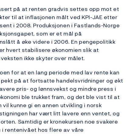
asert på at renten gradvis settes opp mot et
kter til at inflasjonen målt ved KPI-JAE etter
osent i 2008. Produksjonen i Fastlands-Norge
uksjonsgapet, som er et mål på
slått å øke videre i 2006. En pengepolitikk
er hvert stabilisere økonomien slik at
veksten ikke skyter over målet.
ikoen for at en lang periode med lav rente kan
 pekt på at fortsatte handelsvridninger og økt
avere pris- og lønnsvekst og mindre press i
onomi ble trukket fram, og det ble vist til at
 vil kunne gi en annen utvikling i norsk
tigningen har vært litt lavere enn ventet, og
pporten. Samtidig er kronekursen noe svakere
g i rentenivået hos flere av våre