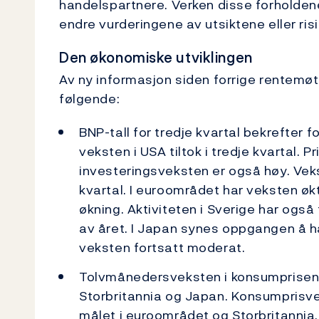
handelspartnere. Verken disse forholdene 
endre vurderingene av utsiktene eller ris
Den økonomiske utviklingen
Av ny informasjon siden forrige rentemø
følgende:
BNP-tall for tredje kvartal bekrefter
veksten i USA tiltok i tredje kvartal. 
investeringsveksten er også høy. Vekst
kvartal. I euroområdet har veksten øk
økning. Aktiviteten i Sverige har ogs
av året. I Japan synes oppgangen å ha
veksten fortsatt moderat.
Tolvmånedersveksten i konsumprisene
Storbritannia og Japan. Konsumprisveks
målet i euroområdet og Storbritannia.