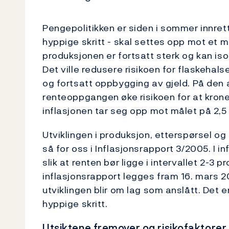
Pengepolitikken er siden i sommer innrett
hyppige skritt - skal settes opp mot et m
produksjonen er fortsatt sterk og kan isol
Det ville redusere risikoen for flaskeha
og fortsatt oppbygging av gjeld. På den a
renteoppgangen øke risikoen for at kronen
inflasjonen tar seg opp mot målet på 2,5
Utviklingen i produksjon, etterspørsel og i
så for oss i Inflasjonsrapport 3/2005. I 
slik at renten bør ligge i intervallet 2-3 p
inflasjonsrapport legges fram 16. mars 
utviklingen blir om lag som anslått. Det er 
hyppige skritt.
Utsiktene fremover og risikofaktorer