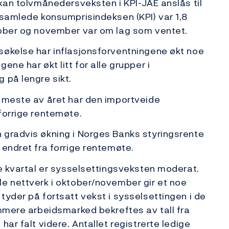
 kan tolvmånedersveksten i KPI-JAE anslås til
 samlede konsumprisindeksen (KPI) var 1,8
tober og november var om lag som ventet.
søkelse har inflasjonsforventningene økt noe
ne har økt litt for alle grupper i
 på lengre sikt.
t meste av året har den importveide
forrige rentemøte.
 gradvis økning i Norges Banks styringsrente
 endret fra forrige rentemøte.
je kvartal er sysselsettingsveksten moderat.
le nettverk i oktober/november gir et noe
tyder på fortsatt vekst i sysselsettingen i de
ammere arbeidsmarked bekreftes av tall fra
har falt videre. Antallet registrerte ledige