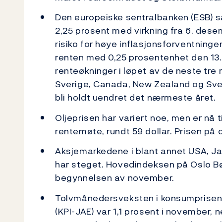
Den europeiske sentralbanken (ESB) s
2,25 prosent med virkning fra 6. desem
risiko for høye inflasjonsforventning
renten med 0,25 prosentenhet den 13
renteøkninger i løpet av de neste tr
Sverige, Canada, New Zealand og Sveit
bli holdt uendret det nærmeste året.
Oljeprisen har variert noe, men er nå
rentemøte, rundt 59 dollar. Prisen på olj
Aksjemarkedene i blant annet USA, Ja
har steget. Hovedindeksen på Oslo Bø
begynnelsen av november.
Tolvmånedersveksten i konsumprisene 
(KPI-JAE) var 1,1 prosent i november, ne