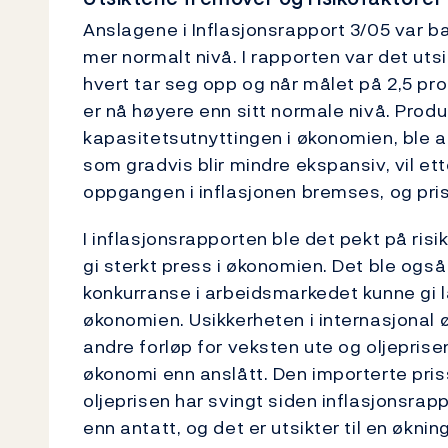
Anslagene i Inflasjonsrapport 3/05 var b
mer normalt nivå. I rapporten var det utsi
hvert tar seg opp og når målet på 2,5 pr
er nå høyere enn sitt normale nivå. Prod
kapasitetsutnyttingen i økonomien, ble an
som gradvis blir mindre ekspansiv, vil ett
oppgangen i inflasjonen bremses, og pris
I inflasjonsrapporten ble det pekt på ris
gi sterkt press i økonomien. Det ble også
konkurranse i arbeidsmarkedet kunne gi l
økonomien. Usikkerheten i internasjonal øk
andre forløp for veksten ute og oljeprisen
økonomi enn anslått. Den importerte priss
oljeprisen har svingt siden inflasjonsra
enn antatt, og det er utsikter til en øknin