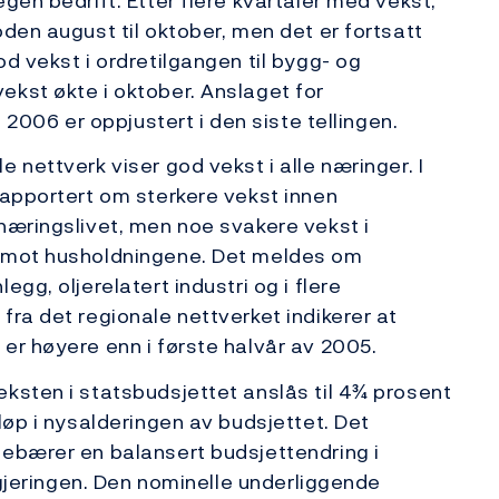
gen bedrift. Etter flere kvartaler med vekst,
den august til oktober, men det er fortsatt
d vekst i ordretilgangen til bygg- og
kst økte i oktober. Anslaget for
i 2006 er oppjustert i den siste tellingen.
 nettverk viser god vekst i alle næringer. I
rapportert om sterkere vekst innen
næringslivet, men noe svakere vekst i
t mot husholdningene. Det meldes om
gg, oljerelatert industri og i flere
fra det regionale nettverket indikerer at
er høyere enn i første halvår av 2005.
ksten i statsbudsjettet anslås til 4¾ prosent
løp i nysalderingen av budsjettet. Det
nebærer en balansert budsjettendring i
regjeringen. Den nominelle underliggende