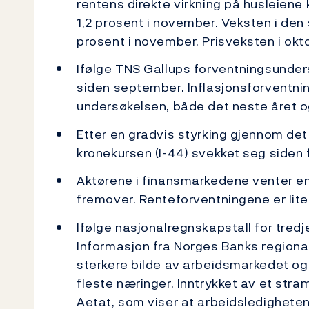
rentens direkte virkning på husleiene
1,2 prosent i november. Veksten i den
prosent i november. Prisveksten i ok
Ifølge TNS Gallups forventningsunder
siden september. Inflasjonsforventninge
undersøkelsen, både det neste året og
Etter en gradvis styrking gjennom de
kronekursen (I-44) svekket seg siden 
Aktørene i finansmarkedene venter en
fremover. Renteforventningene er lite
Ifølge nasjonalregnskapstall for tred
Informasjon fra Norges Banks regiona
sterkere bilde av arbeidsmarkedet og 
fleste næringer. Inntrykket av et str
Aetat, som viser at arbeidsledigheten 