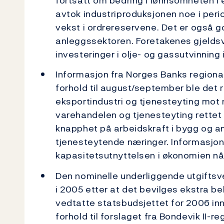
fortsatt om bedring i lønnsomheten i e
avtok industriproduksjonen noe i perio
vekst i ordrereservene. Det er også go
anleggssektoren. Foretakenes gjeldsve
investeringer i olje- og gassutvinning 
Informasjon fra Norges Banks regionale
forhold til august/september ble det 
eksportindustri og tjenesteyting mot 
varehandelen og tjenesteyting rette
knapphet på arbeidskraft i bygg og anle
tjenesteytende næringer. Informasjon 
kapasitetsutnyttelsen i økonomien nå 
Den nominelle underliggende utgiftsve
i 2005 etter at det bevilges ekstra be
vedtatte statsbudsjettet for 2006 in
forhold til forslaget fra Bondevik II-