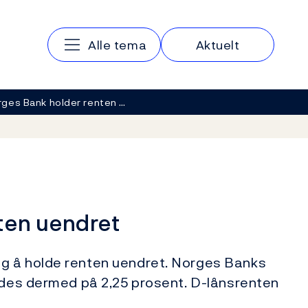
Hovedmeny
Alle tema
Aktuelt
ges Bank holder renten …
ten uendret
g å holde renten uendret. Norges Banks
oldes dermed på 2,25 prosent. D-lånsrenten