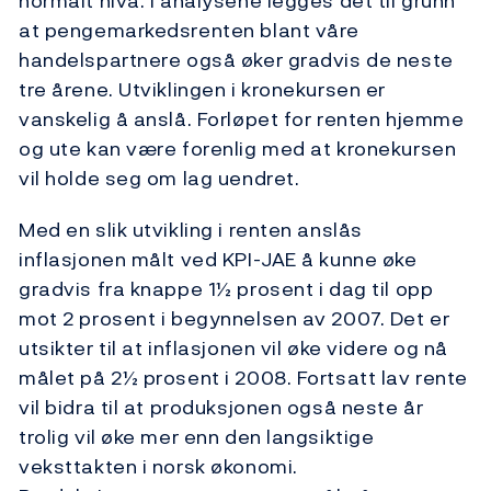
normalt nivå. I analysene legges det til grunn
at pengemarkedsrenten blant våre
handelspartnere også øker gradvis de neste
tre årene. Utviklingen i kronekursen er
vanskelig å anslå. Forløpet for renten hjemme
og ute kan være forenlig med at kronekursen
vil holde seg om lag uendret.
Med en slik utvikling i renten anslås
inflasjonen målt ved KPI-JAE å kunne øke
gradvis fra knappe 1½ prosent i dag til opp
mot 2 prosent i begynnelsen av 2007. Det er
utsikter til at inflasjonen vil øke videre og nå
målet på 2½ prosent i 2008. Fortsatt lav rente
vil bidra til at produksjonen også neste år
trolig vil øke mer enn den langsiktige
veksttakten i norsk økonomi.