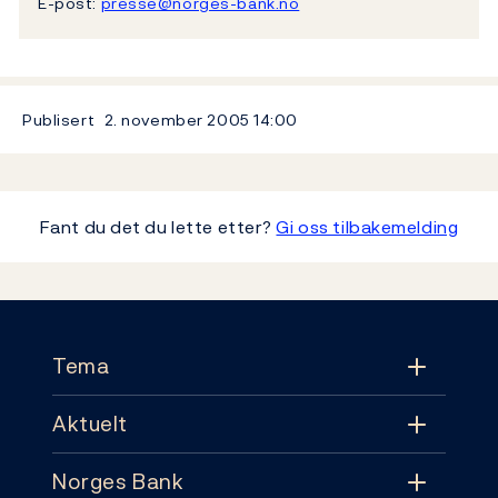
E-post:
presse@norges-bank.no
Publisert
2. november 2005
14:00
Fant du det du lette etter?
Gi oss tilbakemelding
Footer
Tema
Aktuelt
Tema
Norges Bank
Aktuelt